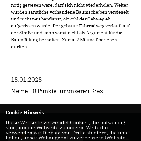
nötig gewesen wäre, darf sich nicht wiederholen. Weiter
wurden sämtliche vorhandene Baumscheiben versiegelt
und nicht neu bepflanzt, obwohl der Gehweg eh
aufgerissen wurde. Der gebaute Fahrradweg verläuft auf
der Straße und kann somit nicht als Argument für die
Baumfällung herhalten. Zumal 2 Bäume überleben
durften.
13.01.2023
Meine 10 Punkte für unseren Kiez
Cookie Hinweis
Diese Webseite verwendet Cookies, die notwendig
Herzlich
sind, um die Webseite zu nutzen. Weiterhin
Willkommen bei der
verwenden wir Dienste von Drittanbietern, die uns
helfen, unser Webangebot zu verbessern (Website-
CDU Friedrichshain-