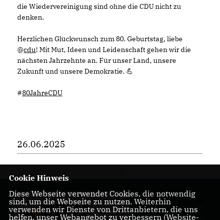
die Wiedervereinigung sind ohne die CDU nicht zu
denken.
Herzlichen Glückwunsch zum 80. Geburtstag, liebe
@
cdu
! Mit Mut, Ideen und Leidenschaft gehen wir die
nächsten Jahrzehnte an. Für unser Land, unsere
Zukunft und unsere Demokratie. 💪
#
80JahreCDU
26.06.2025
Cookie Hinweis
Diese Webseite verwendet Cookies, die notwendig
Herzlich
sind, um die Webseite zu nutzen. Weiterhin
Willkommen bei der
verwenden wir Dienste von Drittanbietern, die uns
helfen, unser Webangebot zu verbessern (Website-
CDU Friedrichshain-