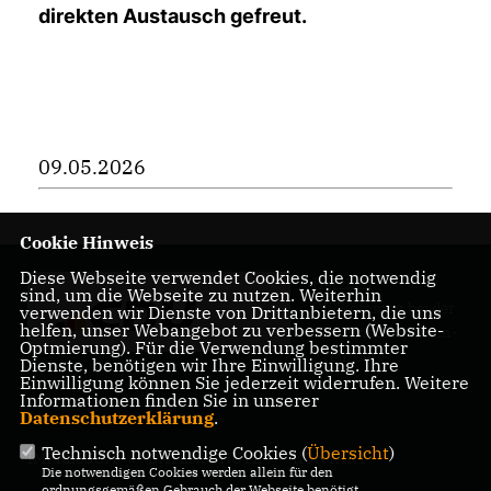
direkten Austausch gefreut.
09.05.2026
Cookie Hinweis
Diese Webseite verwendet Cookies, die notwendig
Herzlich
sind, um die Webseite zu nutzen. Weiterhin
Willkommen bei der
verwenden wir Dienste von Drittanbietern, die uns
helfen, unser Webangebot zu verbessern (Website-
CDU Friedrichshain-
Optmierung). Für die Verwendung bestimmter
Kreuzberg
Dienste, benötigen wir Ihre Einwilligung. Ihre
Einwilligung können Sie jederzeit widerrufen. Weitere
Informationen finden Sie in unserer
Datenschutzerklärung
.
Technisch notwendige Cookies (
Übersicht
)
IMPRESSUM
DATENSCHUTZ
KONTAKT
Die notwendigen Cookies werden allein für den
ordnungsgemäßen Gebrauch der Webseite benötigt.