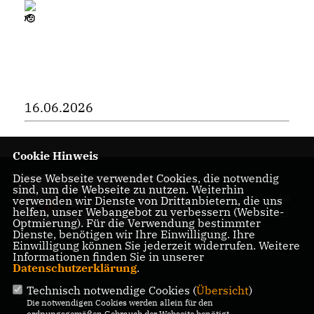
16.06.2026
Cookie Hinweis
Diese Webseite verwendet Cookies, die notwendig
Herzlich
sind, um die Webseite zu nutzen. Weiterhin
Willkommen bei der
verwenden wir Dienste von Drittanbietern, die uns
helfen, unser Webangebot zu verbessern (Website-
CDU Friedrichshain-
Optmierung). Für die Verwendung bestimmter
Kreuzberg
Dienste, benötigen wir Ihre Einwilligung. Ihre
Einwilligung können Sie jederzeit widerrufen. Weitere
Informationen finden Sie in unserer
Datenschutzerklärung
.
Technisch notwendige Cookies (
Übersicht
)
IMPRESSUM
DATENSCHUTZ
KONTAKT
Die notwendigen Cookies werden allein für den
ordnungsgemäßen Gebrauch der Webseite benötigt.